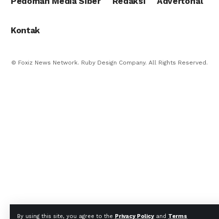
Pedoman Media Siber
Redaksi
Advertorial
Kontak
© Foxiz News Network. Ruby Design Company. All Rights Reserved.
By using this site, you agree to the
Privacy Policy
and
Terms