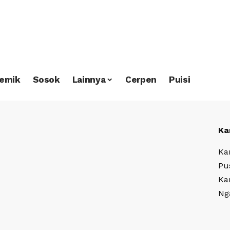
emik
Sosok
Lainnya
Cerpen
Puisi
Ka
Ka
Pu
Ka
Ng