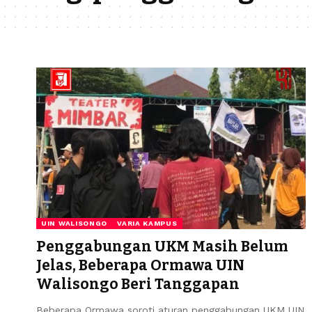
UIN WALISONGO
VARIA KAMPUS
Penggabungan UKM Masih Belum
Jelas, Beberapa Ormawa UIN
Walisongo Beri Tanggapan
Beberapa Ormawa soroti aturan penggabungan UKM UIN