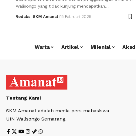
Walisongo yang tidak kunjung mendapatkan…
Redaksi SKM Amanat
15 Februari 2025
Warta
Artikel
Milenial
Akad
Tentang Kami
SKM Amanat adalah media pers mahasiswa
UIN Walisongo Semarang.