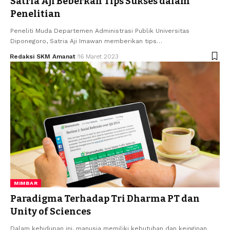
Satria Aji Beberkan Tips Sukses dalam
Penelitian
Peneliti Muda Departemen Administrasi Publik Universitas
Diponegoro, Satria Aji Imawan memberikan tips…
Redaksi SKM Amanat
16 Maret 2023
MIMBAR
Paradigma Terhadap Tri Dharma PT dan
Unity of Sciences
Dalam kehidupan ini, manusia memiliki kebutuhan dan keinginan