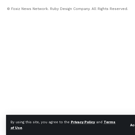
© Foxiz News Network. Ruby Design Company. All Rights Reserved.
By using this site, you agree to the
Privacy Policy
and
Terms
Ac
of Use
.