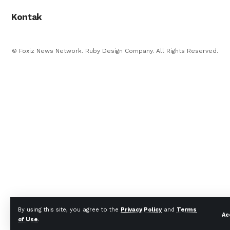
Kontak
© Foxiz News Network. Ruby Design Company. All Rights Reserved.
By using this site, you agree to the
Privacy Policy
and
Terms
Ac
of Use
.