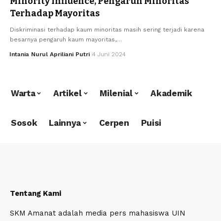
Minority Influence, Pengaruh Minoritas
Terhadap Mayoritas
Diskriminasi terhadap kaum minoritas masih sering terjadi karena
besarnya pengaruh kaum mayoritas,…
Intania Nurul Apriliani Putri
4 Juni 2024
Warta
Artikel
Milenial
Akademik
Sosok
Lainnya
Cerpen
Puisi
Tentang Kami
SKM Amanat adalah media pers mahasiswa UIN