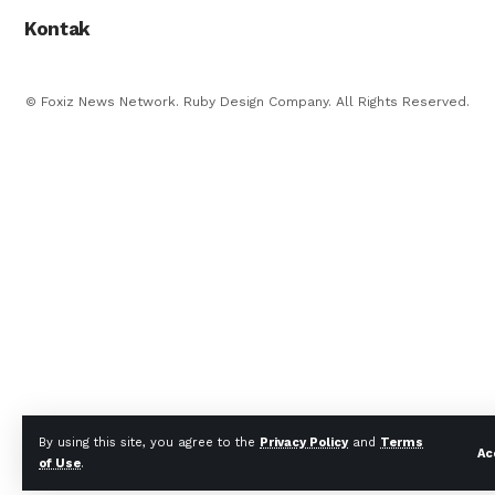
Kontak
© Foxiz News Network. Ruby Design Company. All Rights Reserved.
By using this site, you agree to the
Privacy Policy
and
Terms
Ac
of Use
.