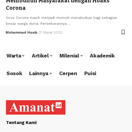
Membunuh Masyarakat dengan Hoaks
Corona
Virus Corona masih menjadi momok menakutkan bagi sebagian
besar warga dunia. Persebarannya…
Mohammad Hasib
21 Maret 2020
Warta
Artikel
Milenial
Akademik
Sosok
Lainnya
Cerpen
Puisi
Tentang Kami