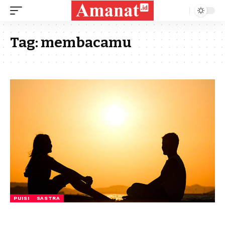
Tag:
membacamu
PUISI
SASTRA