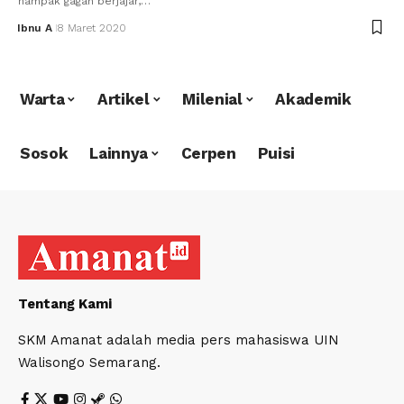
nampak gagah berjajar,…
Ibnu A
8 Maret 2020
Warta
Artikel
Milenial
Akademik
Sosok
Lainnya
Cerpen
Puisi
Tentang Kami
SKM Amanat adalah media pers mahasiswa UIN
Walisongo Semarang.