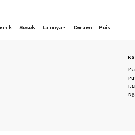
emik
Sosok
Lainnya
Cerpen
Puisi
Ka
Ka
Pu
Ka
Ng