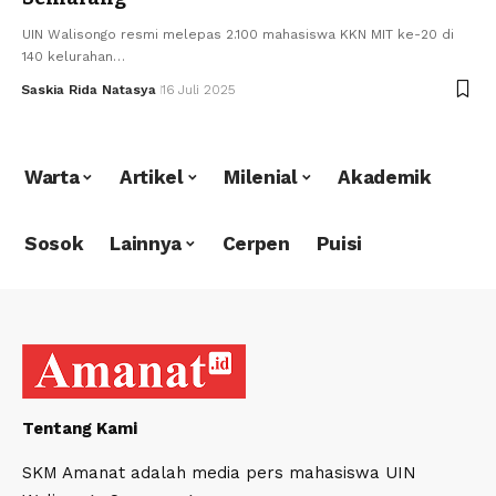
UIN Walisongo resmi melepas 2.100 mahasiswa KKN MIT ke-20 di
140 kelurahan…
Saskia Rida Natasya
16 Juli 2025
Warta
Artikel
Milenial
Akademik
Sosok
Lainnya
Cerpen
Puisi
Tentang Kami
SKM Amanat adalah media pers mahasiswa UIN