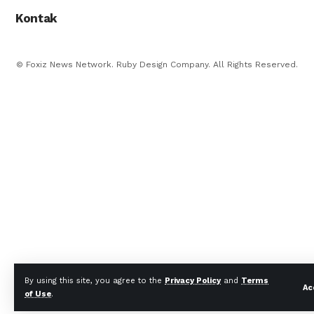
Kontak
© Foxiz News Network. Ruby Design Company. All Rights Reserved.
By using this site, you agree to the
Privacy Policy
and
Terms
Ac
of Use
.