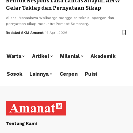
Bentuk Respons Laka Lantas Silayur, AMW
Gelar Teklap dan Pernyataan Sikap
Aliansi Mahasiswa Walisongo menggelar teknis lapangan dan
pernyataan sikap menuntut Pemkot Semarang…
Redaksi SKM Amanat
14 April 2026
Warta
Artikel
Milenial
Akademik
Sosok
Lainnya
Cerpen
Puisi
Tentang Kami