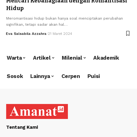
Mencari Kebahagiaan dengan Romantisasi
Hidup
Meromantisasi hidup bukan hanya soal menciptakan perubahan
signifikan, tetapi sadar akan hal…
Eva Salsabila Azzahra
21 Maret 2024
Warta
Artikel
Milenial
Akademik
Sosok
Lainnya
Cerpen
Puisi
Tentang Kami