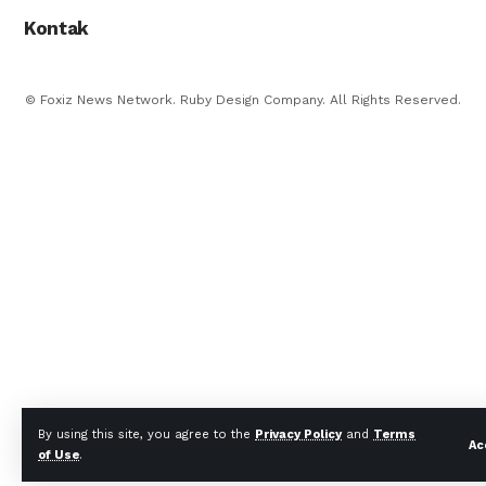
Kontak
© Foxiz News Network. Ruby Design Company. All Rights Reserved.
By using this site, you agree to the
Privacy Policy
and
Terms
Ac
of Use
.