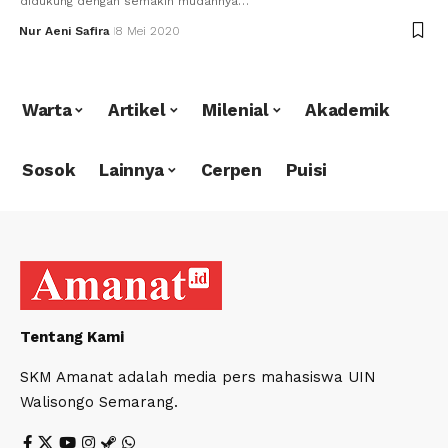
didukung dengan semakin mudahnya…
Nur Aeni Safira
8 Mei 2020
Warta
Artikel
Milenial
Akademik
Sosok
Lainnya
Cerpen
Puisi
Tentang Kami
SKM Amanat adalah media pers mahasiswa UIN
Walisongo Semarang.