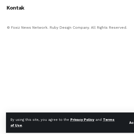
Kontak
© Foxiz News Network. Ruby Design Company. All Rights Reserved.
By using this site, you agree to the
Privacy Policy
and
Terms
Ac
of Use
.