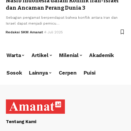
Nasib Indonesia dalam Konflik Iran-Israel
dan Ancaman Perang Dunia 3
Sebagian pengamat berpendapat bahwa konflik antara Iran dan
Israel dapat menjadi pemicu…
Redaksi SKM Amanat
4 Juli 2025
Warta
Artikel
Milenial
Akademik
Sosok
Lainnya
Cerpen
Puisi
Tentang Kami