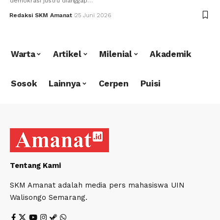
demokrasi justru dianggap…
Redaksi SKM Amanat
25 Juni 2026
Warta
Artikel
Milenial
Akademik
Sosok
Lainnya
Cerpen
Puisi
Tentang Kami
SKM Amanat adalah media pers mahasiswa UIN
Walisongo Semarang.