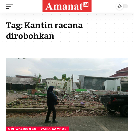
Tag:
Kantin racana
dirobohkan
UIN WALISONGO
VARIA KAMPUS