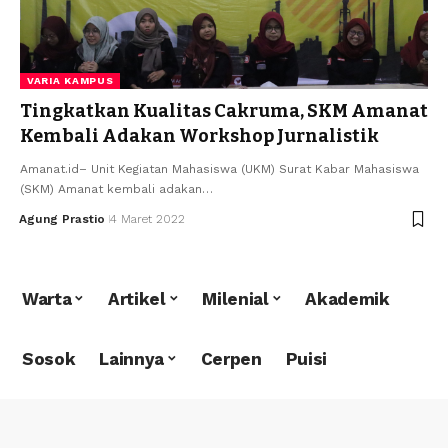
VARIA KAMPUS
Tingkatkan Kualitas Cakruma, SKM Amanat
Kembali Adakan Workshop Jurnalistik
Amanat.id– Unit Kegiatan Mahasiswa (UKM) Surat Kabar Mahasiswa
(SKM) Amanat kembali adakan…
Agung Prastio
4 Maret 2022
Warta
Artikel
Milenial
Akademik
Sosok
Lainnya
Cerpen
Puisi