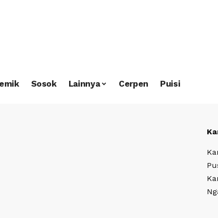
emik
Sosok
Lainnya
Cerpen
Puisi
Ka
Ka
Pu
Ka
Ng