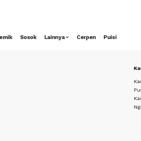
emik
Sosok
Lainnya
Cerpen
Puisi
Ka
Ka
Pu
Ka
Ng