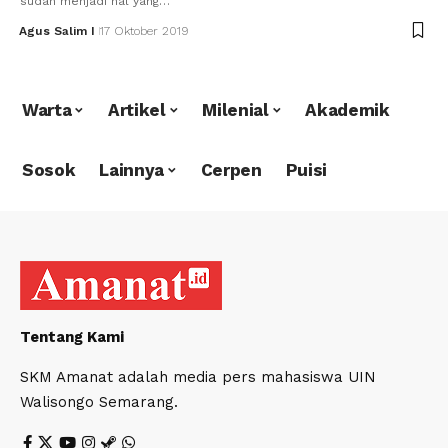
sudah menjadi hal yang…
Agus Salim I
17 Oktober 2019
Warta
Artikel
Milenial
Akademik
Sosok
Lainnya
Cerpen
Puisi
Tentang Kami
SKM Amanat adalah media pers mahasiswa UIN
Walisongo Semarang.