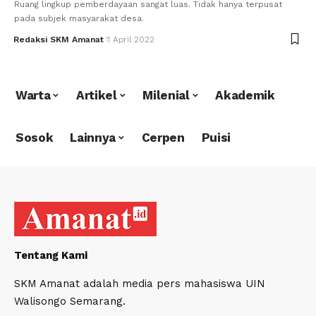
Ruang lingkup pemberdayaan sangat luas. Tidak hanya terpusat
pada subjek masyarakat desa.
Redaksi SKM Amanat
1 April 2022
Warta
Artikel
Milenial
Akademik
Sosok
Lainnya
Cerpen
Puisi
Tentang Kami
SKM Amanat adalah media pers mahasiswa UIN
Walisongo Semarang.