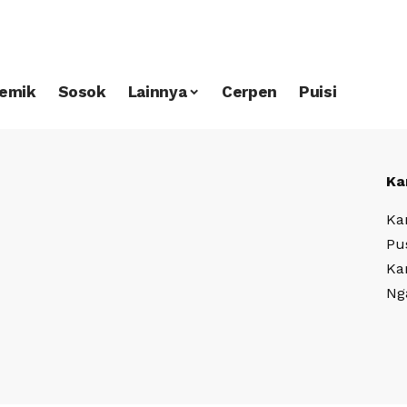
emik
Sosok
Lainnya
Cerpen
Puisi
Ka
Ka
Pu
Ka
Ng