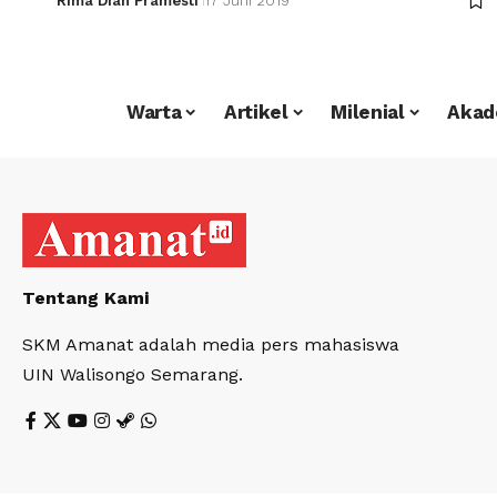
Rima Dian Pramesti
17 Juni 2019
Warta
Artikel
Milenial
Akad
Tentang Kami
SKM Amanat adalah media pers mahasiswa
UIN Walisongo Semarang.