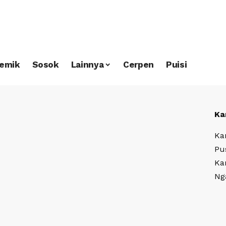
emik
Sosok
Lainnya
Cerpen
Puisi
Ka
Ka
Pu
Ka
Ng