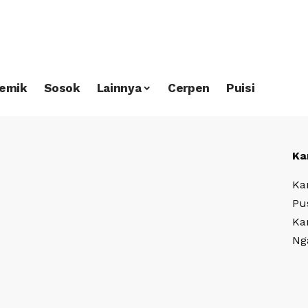
emik
Sosok
Lainnya
Cerpen
Puisi
Ka
Ka
Pu
Ka
Ng