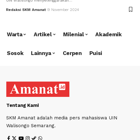
UIN Walisongo menyelenggarakan…
Redaksi SKM Amanat
9 November 2024
Warta
Artikel
Milenial
Akademik
Sosok
Lainnya
Cerpen
Puisi
Tentang Kami
SKM Amanat adalah media pers mahasiswa UIN
Walisongo Semarang.