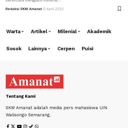
berencana mengganti material…
Redaksi SKM Amanat
2 April 2023
Warta
Artikel
Milenial
Akademik
Sosok
Lainnya
Cerpen
Puisi
Tentang Kami
SKM Amanat adalah media pers mahasiswa UIN
Walisongo Semarang.