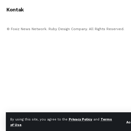
Kontak
© Foxiz News Network. Ruby Design Company. All Rights Reserved.
By using this site, you agree to the
Privacy Policy
and
Terms
Ac
of Use
.