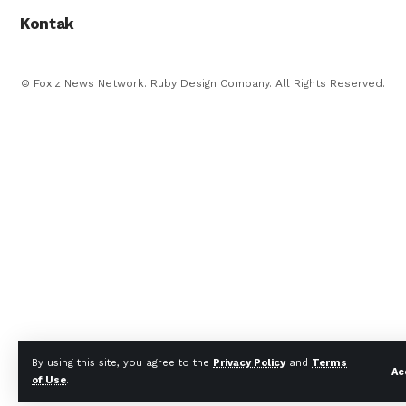
Kontak
© Foxiz News Network. Ruby Design Company. All Rights Reserved.
By using this site, you agree to the
Privacy Policy
and
Terms
Ac
of Use
.