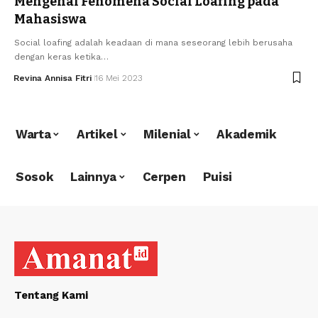
Mengenal Fenomena Social Loafing pada
Mahasiswa
Social loafing adalah keadaan di mana seseorang lebih berusaha
dengan keras ketika…
Revina Annisa Fitri
16 Mei 2023
Warta
Artikel
Milenial
Akademik
Sosok
Lainnya
Cerpen
Puisi
Tentang Kami