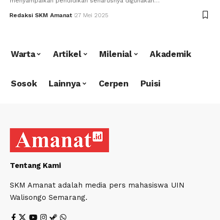
menyampaikan pendidikan seharusnya digunakan…
Redaksi SKM Amanat
27 Mei 2025
Warta
Artikel
Milenial
Akademik
Sosok
Lainnya
Cerpen
Puisi
Tentang Kami
SKM Amanat adalah media pers mahasiswa UIN
Walisongo Semarang.