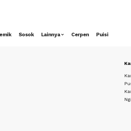
emik
Sosok
Lainnya
Cerpen
Puisi
Ka
Ka
Pu
Ka
Ng