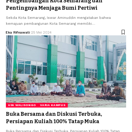
Pengembangan Kota Semarang dan
Pentingnya Menjaga Bumi Pertiwi
Sekda Kota Semarang, Iswar Aminuddin mengatakan bahwa
kemajuan pembangunan Kota Semarang memiliki…
Eka Rifnawati
25 Mei 2024
UIN WALISONGO
VARIA KAMPUS
Buka Bersama dan Diskusi Terbuka,
Persiapan Kuliah 100% Tatap Muka
Buka Bersama dan Diskusi Terbuka, Persiapan Kuliah 100% Tatap