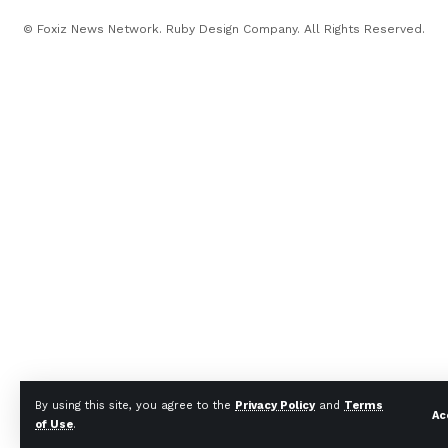
© Foxiz News Network. Ruby Design Company. All Rights Reserved.
By using this site, you agree to the
Privacy Policy
and
Terms
Ac
of Use
.