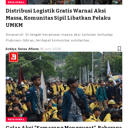
REGIONAL
Distribusi Logistik Gratis Warnai Aksi
Massa, Komunitas Sipil Libatkan Pelaku
UMKM
Amanat.id- Di tengah keramaian massa aksi tuntutan terhadap
Prabowo-Gibran, terdapat komunitas solidaritas…
Azkiya Salsa Afiana
16 Juni 2026
REGIONAL
Gelar Aksi “Semarang Menggugat”, Beberapa