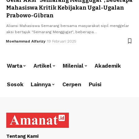
Mahasiswa Kritik Kebijakan Ugal-Ugalan
Prabowo-Gibran
Aliansi Mahasiswa Semarang bersama masyarakat sipil menggelar
aksi bertajuk "Semarang Menggugat", beberapa…
Moehammad Alfarizy
19 Februari 2025
Warta
Artikel
Milenial
Akademik
Sosok
Lainnya
Cerpen
Puisi
Tentang Kami