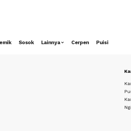
emik
Sosok
Lainnya
Cerpen
Puisi
Ka
Ka
Pu
Ka
Ng