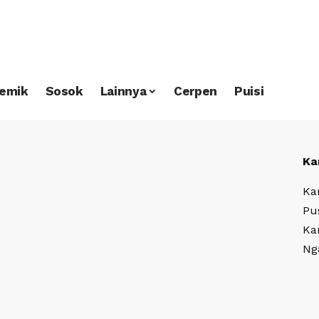
emik
Sosok
Lainnya
Cerpen
Puisi
Ka
Ka
Pu
Ka
Ng