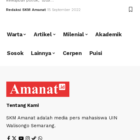
kewajiban politik," tutur…
Redaksi SKM Amanat
15 September 2022
Warta
Artikel
Milenial
Akademik
Sosok
Lainnya
Cerpen
Puisi
Tentang Kami
SKM Amanat adalah media pers mahasiswa UIN
Walisongo Semarang.