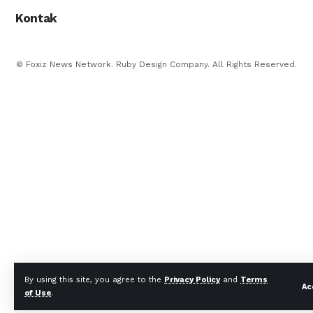
Kontak
© Foxiz News Network. Ruby Design Company. All Rights Reserved.
By using this site, you agree to the
Privacy Policy
and
Terms
Ac
of Use
.