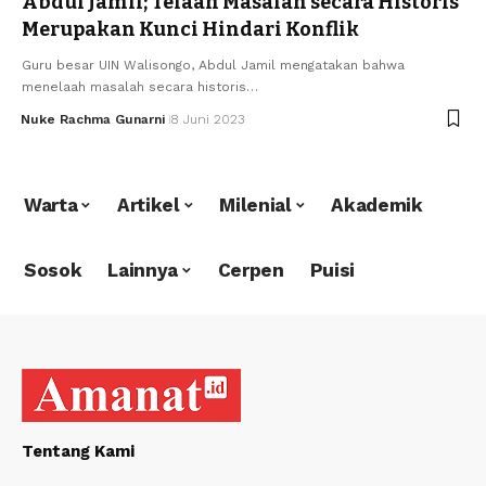
Abdul Jamil; Telaah Masalah secara Historis
Merupakan Kunci Hindari Konflik
Guru besar UIN Walisongo, Abdul Jamil mengatakan bahwa
menelaah masalah secara historis…
Nuke Rachma Gunarni
8 Juni 2023
Warta
Artikel
Milenial
Akademik
Sosok
Lainnya
Cerpen
Puisi
Tentang Kami