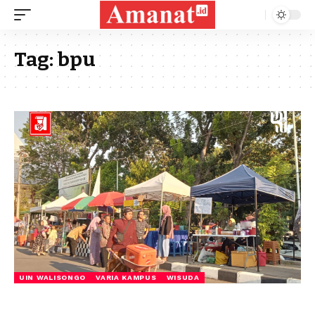
Tag:
bpu
UIN WALISONGO
VARIA KAMPUS
WISUDA