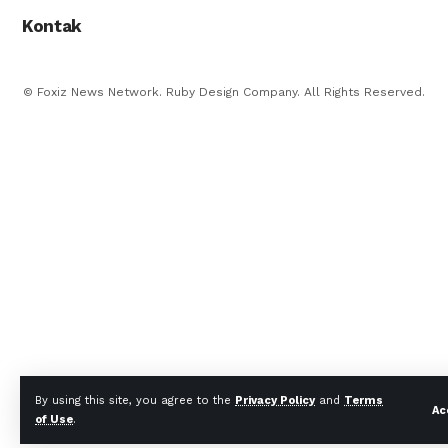
Kontak
© Foxiz News Network. Ruby Design Company. All Rights Reserved.
By using this site, you agree to the
Privacy Policy
and
Terms
Ac
of Use
.