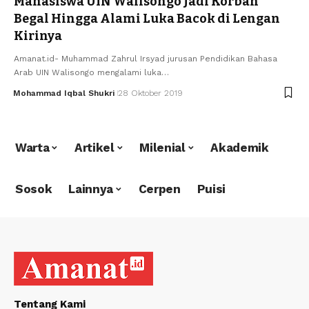
Mahasiswa UIN Walisongo Jadi Korban
Begal Hingga Alami Luka Bacok di Lengan
Kirinya
Amanat.id- Muhammad Zahrul Irsyad jurusan Pendidikan Bahasa
Arab UIN Walisongo mengalami luka…
Mohammad Iqbal Shukri
28 Oktober 2019
Warta
Artikel
Milenial
Akademik
Sosok
Lainnya
Cerpen
Puisi
Tentang Kami