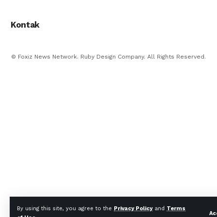
Kontak
© Foxiz News Network. Ruby Design Company. All Rights Reserved.
By using this site, you agree to the
Privacy Policy
and
Terms
Ac