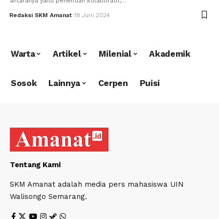
antaranya yaitu penelitian kolaboratif,…
Redaksi SKM Amanat
18 Juni 2024
Warta
Artikel
Milenial
Akademik
Sosok
Lainnya
Cerpen
Puisi
Tentang Kami
SKM Amanat adalah media pers mahasiswa UIN
Walisongo Semarang.