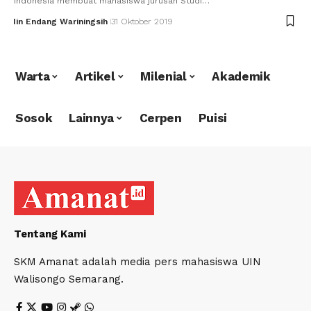
Indonesia membuat mahasiswa jurusan Studi…
Iin Endang Wariningsih
31 Oktober 2019
Warta
Artikel
Milenial
Akademik
Sosok
Lainnya
Cerpen
Puisi
Tentang Kami
SKM Amanat adalah media pers mahasiswa UIN
Walisongo Semarang.