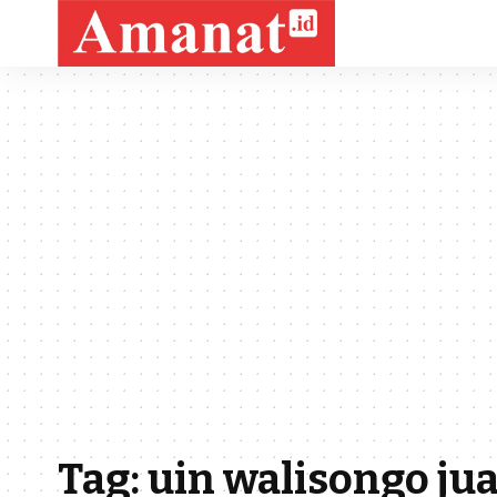
Tag:
uin walisongo ju