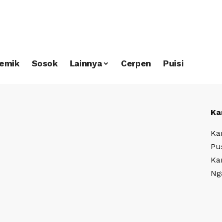
emik
Sosok
Lainnya
Cerpen
Puisi
Ka
Ka
Pu
Ka
Ng