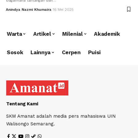
bagaimana tantangan dan…
Anindya Nazmi Khumaira
16 Mei 2025
Warta
Artikel
Milenial
Akademik
Sosok
Lainnya
Cerpen
Puisi
Tentang Kami
SKM Amanat adalah media pers mahasiswa UIN
Walisongo Semarang.