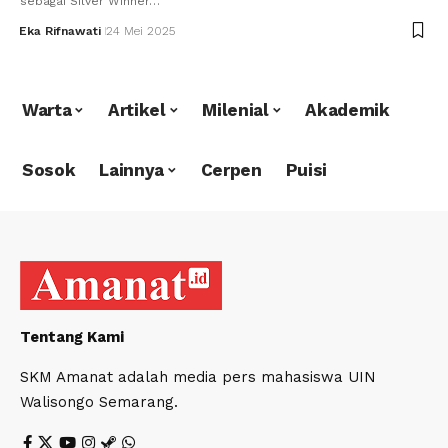
sebagai Silver Winner…
Eka Rifnawati
24 Mei 2025
Warta
Artikel
Milenial
Akademik
Sosok
Lainnya
Cerpen
Puisi
Tentang Kami
SKM Amanat adalah media pers mahasiswa UIN
Walisongo Semarang.