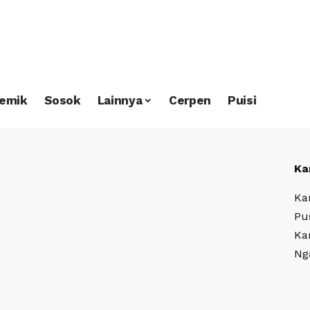
emik
Sosok
Lainnya
Cerpen
Puisi
Ka
Ka
Pu
Ka
Ng