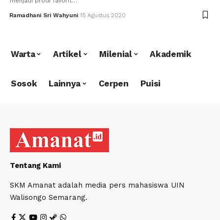
menjadi prodi favorit…
Ramadhani Sri Wahyuni
15 Agustus 2020
Warta
Artikel
Milenial
Akademik
Sosok
Lainnya
Cerpen
Puisi
Tentang Kami
SKM Amanat adalah media pers mahasiswa UIN
Walisongo Semarang.