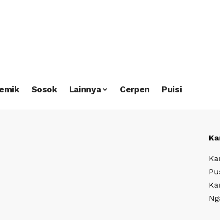
emik
Sosok
Lainnya
Cerpen
Puisi
Ka
Ka
Pu
Ka
Ng