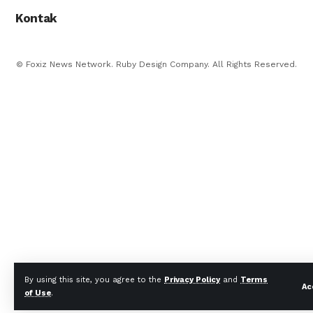
Kontak
© Foxiz News Network. Ruby Design Company. All Rights Reserved.
By using this site, you agree to the
Privacy Policy
and
Terms
Ac
of Use
.