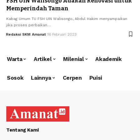
FSH UIN Walisongo Adakan Renovasi untuk
Memperindah Taman
Kabag Umum TU FSH UIN Walisongo, Abdul Hakim menyampaikan
jika proses perbaikan…
Redaksi SKM Amanat
16 Februari 2023
Warta
Artikel
Milenial
Akademik
Sosok
Lainnya
Cerpen
Puisi
Tentang Kami