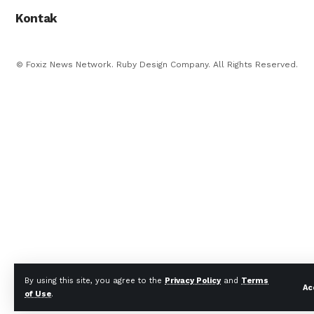
Kontak
© Foxiz News Network. Ruby Design Company. All Rights Reserved.
By using this site, you agree to the
Privacy Policy
and
Terms
Ac
of Use
.