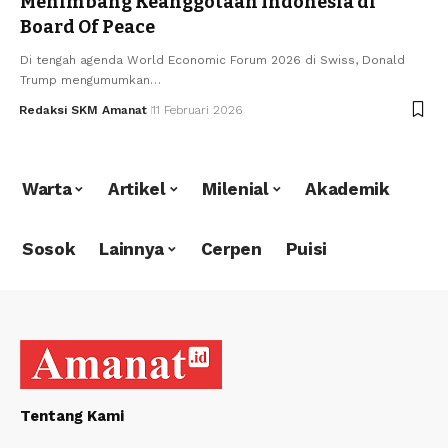
Menimbang Keanggotaan Indonesia di
Board Of Peace
Di tengah agenda World Economic Forum 2026 di Swiss, Donald
Trump mengumumkan…
Redaksi SKM Amanat
11 Februari 2026
Warta
Artikel
Milenial
Akademik
Sosok
Lainnya
Cerpen
Puisi
Tentang Kami