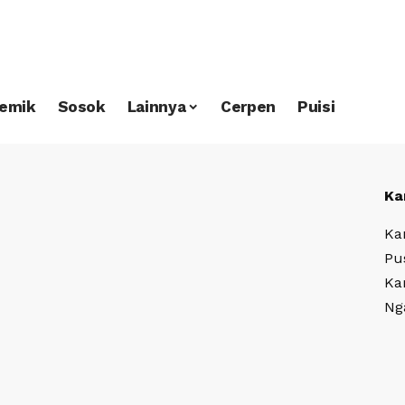
emik
Sosok
Lainnya
Cerpen
Puisi
Ka
Ka
Pu
Ka
Ng